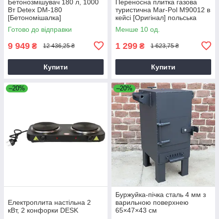
Бетонозмішувач 180 л, 1000
Переносна плитка газова
Вт Detex DM-180
туристична Mar-Pol M90012 в
[Бетономішалка]
кейсі [Оригінал] польська
Готово до відправки
Менше 10 од.
9 949
1 299
₴
₴
12 436,25 ₴
1 623,75 ₴
Купити
Купити
–20%
–20%
Буржуйка-пічка сталь 4 мм з
Електроплита настільна 2
варильною поверхнею
кВт, 2 конфорки DESK
65×47×43 см