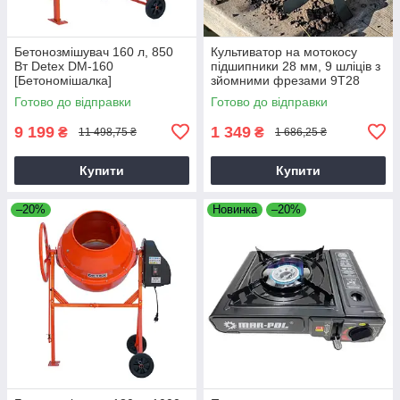
Бетонозмішувач 160 л, 850
Культиватор на мотокосу
Вт Detex DM-160
підшипники 28 мм, 9 шліців з
[Бетономішалка]
зйомними фрезами 9T28
Готово до відправки
Готово до відправки
9 199
1 349
₴
₴
11 498,75 ₴
1 686,25 ₴
Купити
Купити
–20%
Новинка
–20%