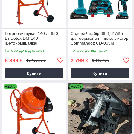
Бетонозмішувач 140 л, 650
Садовий набір 36 В, 2 АКБ
Вт Detex DM-140
для обрізки міні пила, сікатор
[Бетономішалка]
Commandoz CD-009M
Готово до відправки
Готово до відправки
8 399
2 799
₴
₴
10 498,75 ₴
3 498,75 ₴
Купити
Купити
–20%
–20%