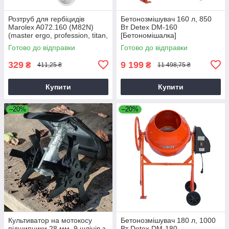
Розтруб для гербіцидів
Бетонозмішувач 160 л, 850
Marolex A072.160 (M82N)
Вт Detex DM-160
(master ergo, profession, titan,
[Бетономішалка]
x-line)
Готово до відправки
Готово до відправки
329
9 199
₴
₴
411,25 ₴
11 498,75 ₴
Купити
Купити
–20%
–20%
Культиватор на мотокосу
Бетонозмішувач 180 л, 1000
підшипники 28 мм, 9 шліців з
Вт Detex DM-180