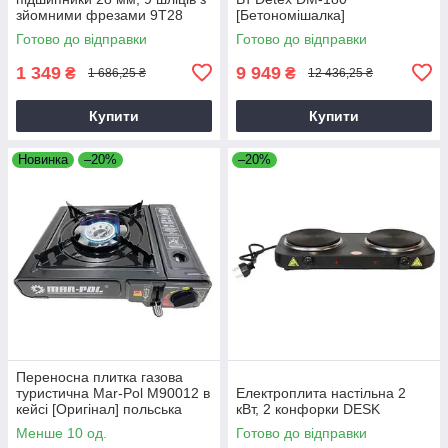
зйомними фрезами 9T28
[Бетономішалка]
Готово до відправки
Готово до відправки
1 349
9 949
₴
₴
1 686,25 ₴
12 436,25 ₴
Купити
Купити
Новинка
–20%
–20%
Переносна плитка газова
туристична Mar-Pol M90012 в
Електроплита настільна 2
кейсі [Оригінал] польська
кВт, 2 конфорки DESK
Менше 10 од.
Готово до відправки