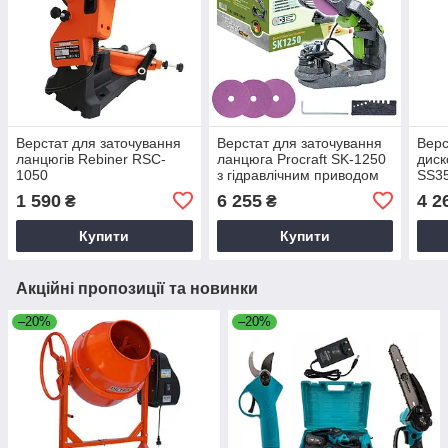
Верстат для заточування
Верстат для заточування
Верс
ланцюгів Rebiner RSC-
ланцюга Procraft SK-1250
диск
1050
з гідравлічним приводом
SS3
1 590
6 255
4 2
₴
₴
Купити
Купити
Акційні пропозиції та новинки
–20%
–20%