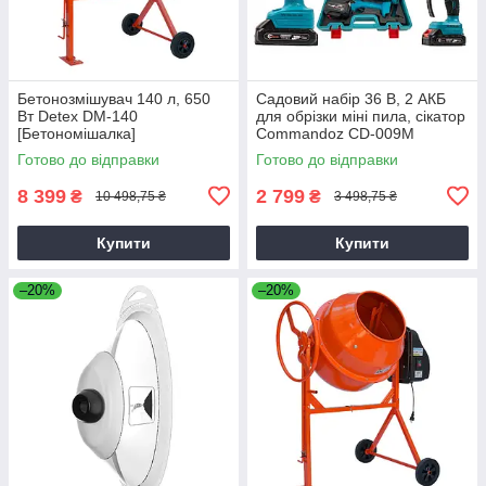
Бетонозмішувач 140 л, 650
Садовий набір 36 В, 2 АКБ
Вт Detex DM-140
для обрізки міні пила, сікатор
[Бетономішалка]
Commandoz CD-009M
Готово до відправки
Готово до відправки
8 399
2 799
₴
₴
10 498,75 ₴
3 498,75 ₴
Купити
Купити
–20%
–20%