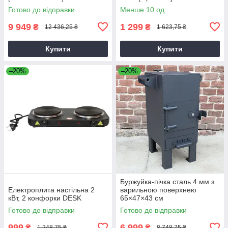
Готово до відправки
Менше 10 од.
9 949
1 299
₴
₴
12 436,25 ₴
1 623,75 ₴
Купити
Купити
–20%
–20%
Буржуйка-пічка сталь 4 мм з
Електроплита настільна 2
варильною поверхнею
кВт, 2 конфорки DESK
65×47×43 см
Готово до відправки
Готово до відправки
999
6 999
₴
₴
1 248,75 ₴
8 748,75 ₴