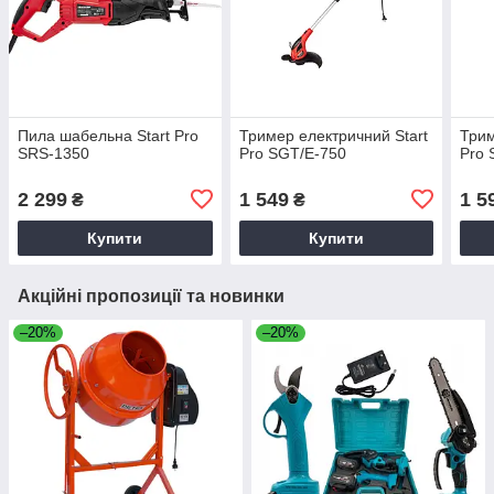
Пила шабельна Start Pro
Тример електричний Start
Трим
SRS-1350
Pro SGT/E-750
Pro 
2 299
1 549
1 5
₴
₴
Купити
Купити
Акційні пропозиції та новинки
–20%
–20%