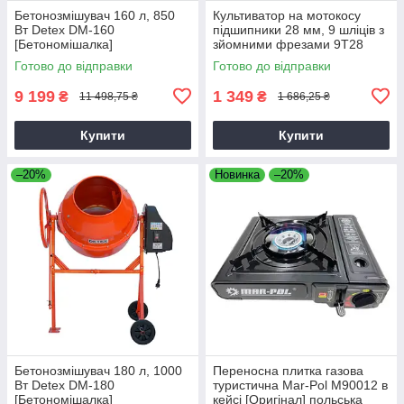
Бетонозмішувач 160 л, 850
Культиватор на мотокосу
Вт Detex DM-160
підшипники 28 мм, 9 шліців з
[Бетономішалка]
зйомними фрезами 9T28
Готово до відправки
Готово до відправки
9 199
1 349
₴
₴
11 498,75 ₴
1 686,25 ₴
Купити
Купити
–20%
Новинка
–20%
Бетонозмішувач 180 л, 1000
Переносна плитка газова
Вт Detex DM-180
туристична Mar-Pol M90012 в
[Бетономішалка]
кейсі [Оригінал] польська