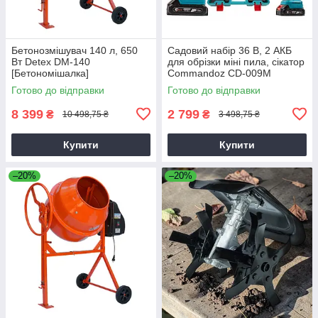
Бетонозмішувач 140 л, 650
Садовий набір 36 В, 2 АКБ
Вт Detex DM-140
для обрізки міні пила, сікатор
[Бетономішалка]
Commandoz CD-009M
Готово до відправки
Готово до відправки
8 399
2 799
₴
₴
10 498,75 ₴
3 498,75 ₴
Купити
Купити
–20%
–20%