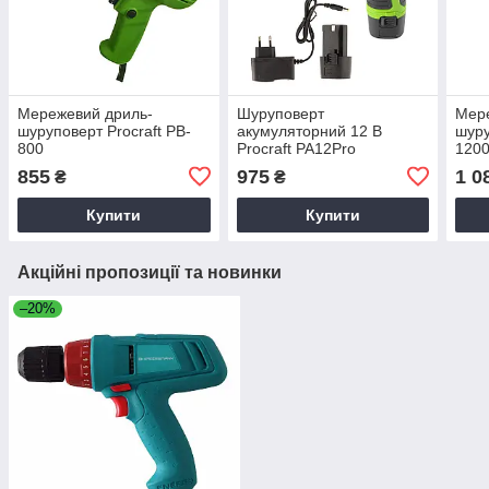
Мережевий дриль-
Шуруповерт
Мер
шуруповерт Procraft PB-
акумуляторний 12 В
шуру
800
Procraft PA12Pro
120
безщітковий (1 АКБ, 2 А/
855
975
1 0
₴
₴
год)
Купити
Купити
Акційні пропозиції та новинки
–20%