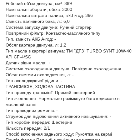
Робочий об'єм двигуна, см³: 389
Номінальні обороти, об/хв: 3000
Номінальна витрата палива, г/кВт∙год: 366
Ємність паливного бака, л.: 6,0
Система запуску двигуна: Ручний стартер
Повітряний фільтр: Контактно-масляного типу
Тип, ємність АКБ А∙год: -
Обсяг картера двигуна, л: 1,2
Тип масла в картері двигуна: ТМ "ДТЗ" TURBO SYNT 10W-40
API CF-4/SG
Датчик рівня масла: +
Система охолодження двигуна: Повітряне охолодження
Обсяг системи охолодження, л: -
Тип охолоджуючої рідини: -
ТРАНСМІСІЯ, ХОДОВА ЧАСТИНА:
Тип приводу трансмісії: Прямий шестерний
Тип зчеплення: Нормально розімкнуте багатодискове в
масляній ванні
Тип приводних ременів: -
Струмок для підключення активного навішування: -
Тип коробки передач: Шестерна
Кількість передач: 2/1
Спосіб включення заднього ходу: Рукоятка на кермі
Привід фрези: Прямий з конічним редуктором