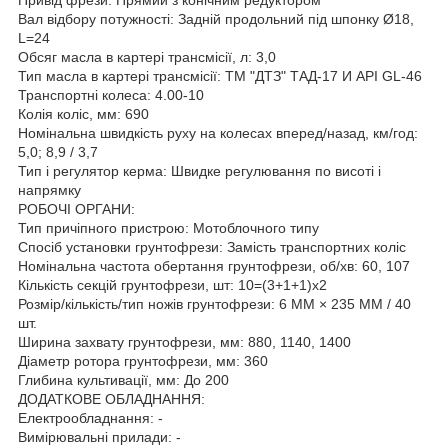
Вал відбору потужності: Задній продольний під шпонку Ø18,
L=24
Обсяг масла в картері трансмісії, л: 3,0
Тип масла в картері трансмісії: ТМ "ДТЗ" ТАД-17 И API GL-46
Транспортні колеса: 4.00-10
Колія коліс, мм: 690
Номінальна швидкість руху на колесах вперед/назад, км/год:
5,0; 8,9 / 3,7
Тип і регулятор керма: Швидке регулювання по висоті і
напрямку
РОБОЧІ ОРГАНИ:
Тип причіпного пристрою: Мотоблочного типу
Спосіб установки грунтофрези: Замість транспортних коліс
Номінальна частота обертання грунтофрези, об/хв: 60, 107
Кількість секцій грунтофрези, шт: 10=(3+1+1)х2
Розмір/кількість/тип ножів грунтофрези: 6 ММ × 235 ММ / 40
шт.
Ширина захвату грунтофрези, мм: 880, 1140, 1400
Діаметр ротора грунтофрези, мм: 360
Глибина культивації, мм: До 200
ДОДАТКОВЕ ОБЛАДНАННЯ:
Електрообладнання: -
Вимірювальні прилади: -