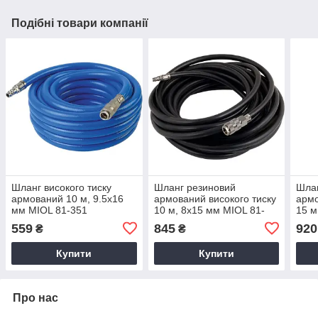
Подібні товари компанії
Шланг високого тиску
Шланг резиновий
Шлан
армований 10 м, 9.5х16
армований високого тиску
армо
мм MIOL 81-351
10 м, 8х15 мм MIOL 81-
15 м
364
365
559
845
920
₴
₴
Купити
Купити
Про нас