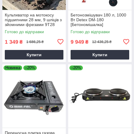
Культиватор на мотокосу
Бетонозмішувач 180 л, 1000
підшипники 28 мм, 9 шліців з
Вт Detex DM-180
зйомними фрезами 9T28
[Бетономішалка]
Готово до відправки
Готово до відправки
1 349
9 949
₴
₴
1 686,25 ₴
12 436,25 ₴
Купити
Купити
Новинка
–20%
–20%
Переносна плитка газова