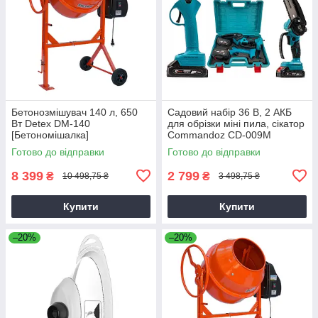
Бетонозмішувач 140 л, 650
Садовий набір 36 В, 2 АКБ
Вт Detex DM-140
для обрізки міні пила, сікатор
[Бетономішалка]
Commandoz CD-009M
Готово до відправки
Готово до відправки
8 399
2 799
₴
₴
10 498,75 ₴
3 498,75 ₴
Купити
Купити
–20%
–20%