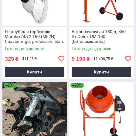
Розтруб для гербіцидів
Бетонозмішувач 160 л, 850
Marolex A072.160 (M82N)
Вт Detex DM-160
(master ergo, profession, titan,
[Бетономішалка]
x-line)
Готово до відправки
Готово до відправки
329
9 199
₴
₴
411,25 ₴
11 498,75 ₴
Купити
Купити
–20%
–20%