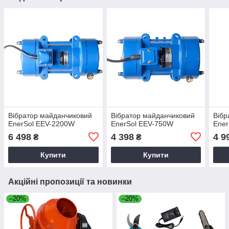
Вібратор майданчиковий
Вібратор майданчиковий
Вібр
EnerSol EEV-2200W
EnerSol EEV-750W
Ener
6 498
4 398
4 9
₴
₴
Купити
Купити
Акційні пропозиції та новинки
–20%
–20%