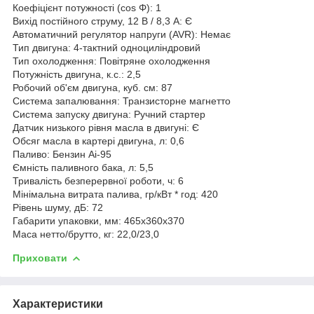
Коефіцієнт потужності (cos Φ): 1
Вихід постійного струму, 12 В / 8,3 А: Є
Автоматичний регулятор напруги (AVR): Немає
Тип двигуна: 4-тактний одноциліндровий
Тип охолодження: Повітряне охолодження
Потужність двигуна, к.с.: 2,5
Робочий об'єм двигуна, куб. см: 87
Система запалювання: Транзисторне магнетто
Система запуску двигуна: Ручний стартер
Датчик низького рівня масла в двигуні: Є
Обсяг масла в картері двигуна, л: 0,6
Паливо: Бензин Аі-95
Ємність паливного бака, л: 5,5
Тривалість безперервної роботи, ч: 6
Мінімальна витрата палива, гр/кВт * год: 420
Рівень шуму, дБ: 72
Габарити упаковки, мм: 465х360х370
Маса нетто/брутто, кг: 22,0/23,0
Приховати
Характеристики