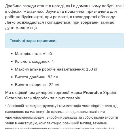
Драбина завжди стане в нагоді, як і в домашньому побуті, так і
в офісах, магазинах. Зручна та практична, призначена для
робіт на будівництві, при ремонті, в господарстві або саду.
Легко розкладається і складається, при зберіганні займає
дуже мало місця.
Технічні характеристики:
Матеріал: алюміній
Кількість сходинок: 4
Максимальне робоче навантаження: 150 кг
Висота драбини: 82 см
Висота сходинки: 22 см
Ми є офіційним дилером торгової марки
Procraft
в Україні.
Остерігайтесь підробок та сірих товарів.
* Зовнішній вигляд інструменту і комплектація може відрізнятися від
наведеного на малюнку. Це викликано подальшим технічним
удосконаленням моделі. Виробник залишає за собою право вносити
зміни в конструкцію, комплектацію, зовнішній вигляд, технічне і
програмне забезпечення товару, не погіршуючи якість виробу, без