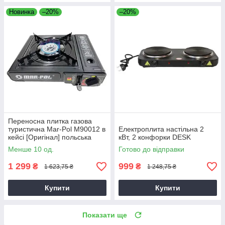
Новинка
–20%
–20%
Переносна плитка газова
туристична Mar-Pol M90012 в
Електроплита настільна 2
кейсі [Оригінал] польська
кВт, 2 конфорки DESK
Менше 10 од.
Готово до відправки
1 299
999
₴
₴
1 623,75 ₴
1 248,75 ₴
Купити
Купити
Показати ще