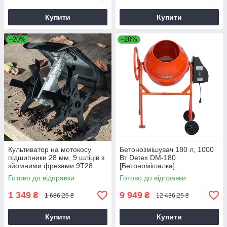
Купити
Купити
–20%
–20%
Культиватор на мотокосу
Бетонозмішувач 180 л, 1000
підшипники 28 мм, 9 шліців з
Вт Detex DM-180
зйомними фрезами 9T28
[Бетономішалка]
Готово до відправки
Готово до відправки
1 349
9 949
₴
₴
1 686,25 ₴
12 436,25 ₴
Купити
Купити