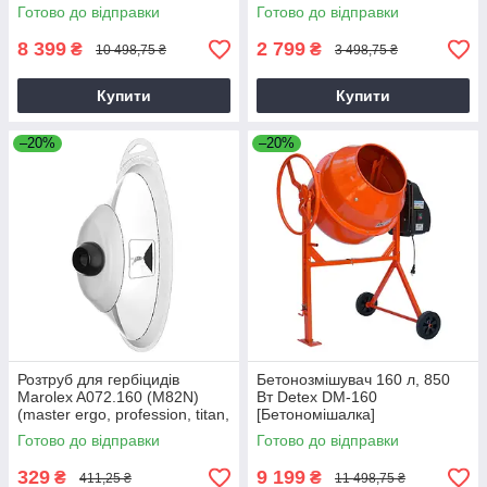
Готово до відправки
Готово до відправки
8 399
2 799
₴
₴
10 498,75 ₴
3 498,75 ₴
Купити
Купити
–20%
–20%
Розтруб для гербіцидів
Бетонозмішувач 160 л, 850
Marolex A072.160 (M82N)
Вт Detex DM-160
(master ergo, profession, titan,
[Бетономішалка]
x-line)
Готово до відправки
Готово до відправки
329
9 199
₴
₴
411,25 ₴
11 498,75 ₴