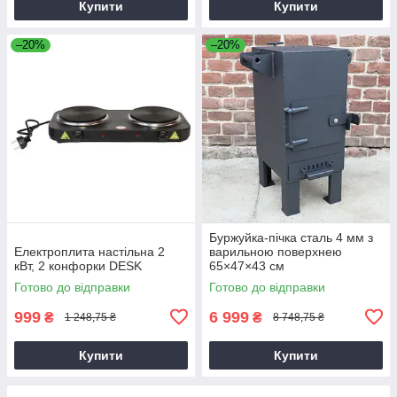
Купити
Купити
–20%
–20%
Буржуйка-пічка сталь 4 мм з
Електроплита настільна 2
варильною поверхнею
кВт, 2 конфорки DESK
65×47×43 см
Готово до відправки
Готово до відправки
999
6 999
₴
₴
1 248,75 ₴
8 748,75 ₴
Купити
Купити