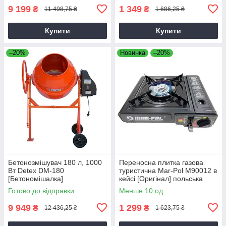
9 199
1 349
₴
₴
11 498,75 ₴
1 686,25 ₴
Купити
Купити
–20%
Новинка
–20%
Бетонозмішувач 180 л, 1000
Переносна плитка газова
Вт Detex DM-180
туристична Mar-Pol M90012 в
[Бетономішалка]
кейсі [Оригінал] польська
Готово до відправки
Менше 10 од.
9 949
1 299
₴
₴
12 436,25 ₴
1 623,75 ₴