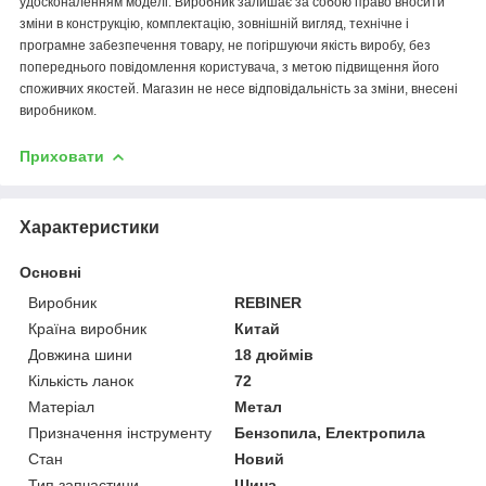
удосконаленням моделі. Виробник залишає за собою право вносити
зміни в конструкцію, комплектацію, зовнішній вигляд, технічне і
програмне забезпечення товару, не погіршуючи якість виробу, без
попереднього повідомлення користувача, з метою підвищення його
споживчих якостей. Магазин не несе відповідальність за зміни, внесені
виробником.
Приховати
Характеристики
Основні
Виробник
REBINER
Країна виробник
Китай
Довжина шини
18 дюймів
Кількість ланок
72
Матеріал
Метал
Призначення інструменту
Бензопила, Електропила
Стан
Новий
Тип запчастини
Шина