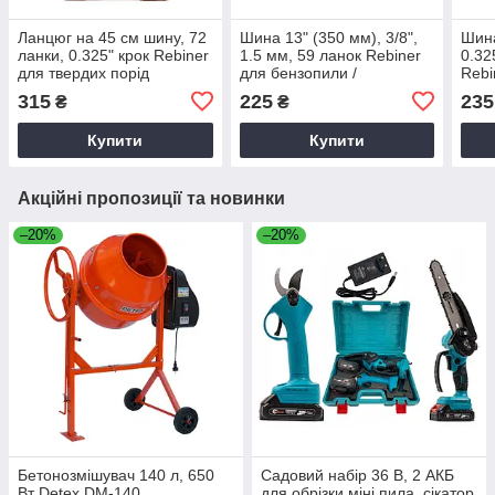
Ланцюг на 45 см шину, 72
Шина 13" (350 мм), 3/8",
Шина
ланки, 0.325" крок Rebiner
1.5 мм, 59 ланок Rebiner
0.32
для твердих порід
для бензопили /
Rebi
деревини
електропили
елек
315
225
235
₴
₴
Купити
Купити
Акційні пропозиції та новинки
–20%
–20%
Бетонозмішувач 140 л, 650
Садовий набір 36 В, 2 АКБ
Вт Detex DM-140
для обрізки міні пила, сікатор