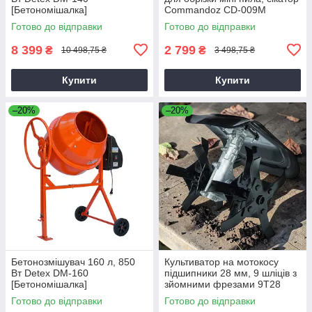
[Бетономішалка]
Commandoz CD-009M
Готово до відправки
Готово до відправки
8 399
2 799
₴
₴
10 498,75 ₴
3 498,75 ₴
Купити
Купити
–20%
–20%
Бетонозмішувач 160 л, 850
Культиватор на мотокосу
Вт Detex DM-160
підшипники 28 мм, 9 шліців з
[Бетономішалка]
зйомними фрезами 9T28
Готово до відправки
Готово до відправки