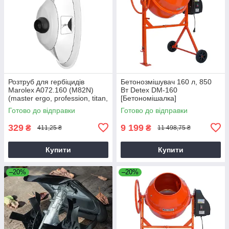
Розтруб для гербіцидів
Бетонозмішувач 160 л, 850
Marolex A072.160 (M82N)
Вт Detex DM-160
(master ergo, profession, titan,
[Бетономішалка]
x-line)
Готово до відправки
Готово до відправки
329
9 199
₴
₴
411,25 ₴
11 498,75 ₴
Купити
Купити
–20%
–20%