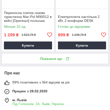
Переносна плитка газова
туристична Mar-Pol M90012 в
Електроплита настільна 2
кейсі [Оригінал] польська
кВт, 2 конфорки DESK
Менше 10 од.
Готово до відправки
1 299
999
₴
₴
1 623,75 ₴
1 248,75 ₴
Купити
Купити
Показати ще
Про нас
99% позитивних з 364 відгуків за рік
Працює з 28.02.2020
м. Львів
Під Голоском, 24, Львів, Україна