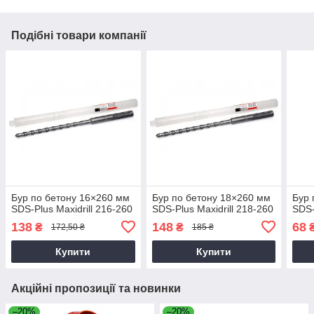
Подібні товари компанії
Бур по бетону 16×260 мм
Бур по бетону 18×260 мм
Бур 
SDS-Plus Maxidrill 216-260
SDS-Plus Maxidrill 218-260
SDS-
138
148
68
₴
₴
172,50 ₴
185 ₴
Купити
Купити
Акційні пропозиції та новинки
–20%
–20%