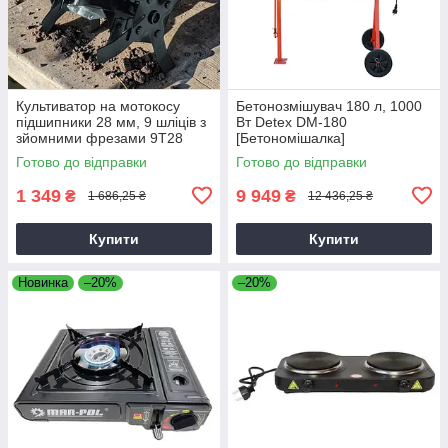
Культиватор на мотокосу
Бетонозмішувач 180 л, 1000
підшипники 28 мм, 9 шліців з
Вт Detex DM-180
зйомними фрезами 9T28
[Бетономішалка]
Готово до відправки
Готово до відправки
1 349
9 949
₴
₴
1 686,25 ₴
12 436,25 ₴
Купити
Купити
Новинка
–20%
–20%