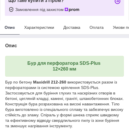
Що таке купити з Пром?
Замовлення під захистом
Опис
Характеристики
Доставка
Оплата
Умови п
Опис
Бур для перфоратора SDS-Plus
12×260 мм
Бур по бетону
Maxidrill 212-260
використовується разом із
перфораторами із системою кріплення SDS-Plus.
Застосовується для буріння глухих та наскрізних отворів в
бетоні, цегляній кладці, камені, граніті, шлакобетонних блоках.
Конструкція бура розрахована на високі навантаження. Тіло
бура виготовлено із спеціального сплаву та забезпечує високу
стійкість до зламу. Спіраль у формі шнека сприяє швидкому
та ефективному відводу свердлильного пилу із зони буріння
та зменшує нагрівання інструменту.