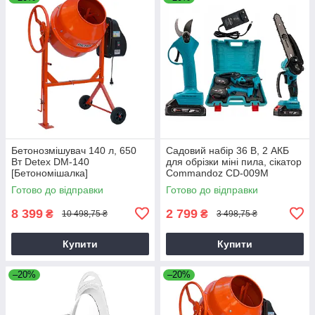
Бетонозмішувач 140 л, 650
Садовий набір 36 В, 2 АКБ
Вт Detex DM-140
для обрізки міні пила, сікатор
[Бетономішалка]
Commandoz CD-009M
Готово до відправки
Готово до відправки
8 399
2 799
₴
₴
10 498,75 ₴
3 498,75 ₴
Купити
Купити
–20%
–20%