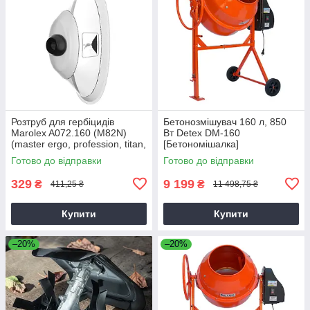
Розтруб для гербіцидів
Бетонозмішувач 160 л, 850
Marolex A072.160 (M82N)
Вт Detex DM-160
(master ergo, profession, titan,
[Бетономішалка]
x-line)
Готово до відправки
Готово до відправки
329
9 199
₴
₴
411,25 ₴
11 498,75 ₴
Купити
Купити
–20%
–20%