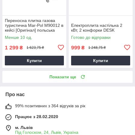
Переносна плитка газова
туристична Mar-Pol M90012 в
Електроплита настільна 2
кейсі [Оригінал] польська
кВт, 2 конфорки DESK
Менше 10 од.
Готово до відправки
1 299
999
₴
₴
1 623,75 ₴
1 248,75 ₴
Купити
Купити
Показати ще
Про нас
99% позитивних з 364 відгуків за рік
Працює з 28.02.2020
м. Львів
Під Голоском, 24, Львів, Україна