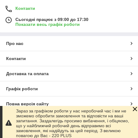
Контакти
Сьогодні працює з 09:00 до 17:30
Показати весь графік роботи
Про нас
Контакти
Доставка та оплата
Графік роботи
Повна версія сайту
Зараз за графіком роботи у нас неробочий час і ми не
зможемо обробити замовлення та відповісти на ваші
Сайт створено на маркетплейсі
Prom.ua
запитання. Заздалегідь просимо вибачення, і обіцяємо,
що у найближчий робочий день відправимо всі
замовлення, які надійдуть за цей період. З великою
Політика конфіденційності
повагою до Ваc - 220 PLUS