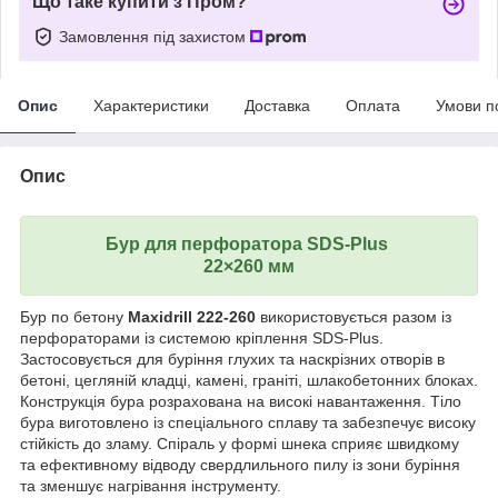
Що таке купити з Пром?
Замовлення під захистом
Опис
Характеристики
Доставка
Оплата
Умови п
Опис
Бур для перфоратора SDS-Plus
22×260 мм
Бур по бетону
Maxidrill 222-260
використовується разом із
перфораторами із системою кріплення SDS-Plus.
Застосовується для буріння глухих та наскрізних отворів в
бетоні, цегляній кладці, камені, граніті, шлакобетонних блоках.
Конструкція бура розрахована на високі навантаження. Тіло
бура виготовлено із спеціального сплаву та забезпечує високу
стійкість до зламу. Спіраль у формі шнека сприяє швидкому
та ефективному відводу свердлильного пилу із зони буріння
та зменшує нагрівання інструменту.