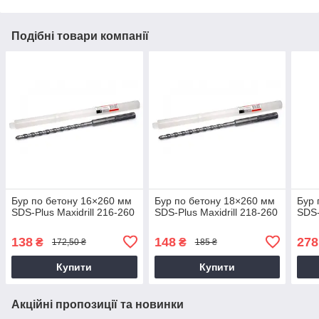
Подібні товари компанії
Бур по бетону 16×260 мм
Бур по бетону 18×260 мм
Бур 
SDS-Plus Maxidrill 216-260
SDS-Plus Maxidrill 218-260
SDS-
138
148
278
₴
₴
172,50 ₴
185 ₴
Купити
Купити
Акційні пропозиції та новинки