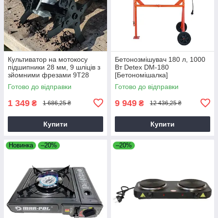
Культиватор на мотокосу
Бетонозмішувач 180 л, 1000
підшипники 28 мм, 9 шліців з
Вт Detex DM-180
зйомними фрезами 9T28
[Бетономішалка]
Готово до відправки
Готово до відправки
1 349
9 949
₴
₴
1 686,25 ₴
12 436,25 ₴
Купити
Купити
Новинка
–20%
–20%