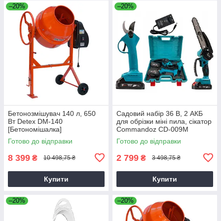
–20%
–20%
Бетонозмішувач 140 л, 650
Садовий набір 36 В, 2 АКБ
Вт Detex DM-140
для обрізки міні пила, сікатор
[Бетономішалка]
Commandoz CD-009M
Готово до відправки
Готово до відправки
8 399
2 799
₴
₴
10 498,75 ₴
3 498,75 ₴
Купити
Купити
–20%
–20%