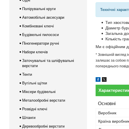
Одяг
Полірувальні круги
Технічні харак
Автомобільні аксесуари
Тип хвостов
Комбіновані ключі
Діаметр бур
Загальна до
Будівельні пилососи
Кількість гр
Піногенератори ручні
Ми є офіційним 
Набори ключів
* Зовнішній вигляд 
Заточувальні та шліфувальні
залишає за собою пр
верстати
попереднього повідо
Тенти
Вугільні щітки
Характеристи
Міксери будівельні
Металообробні верстати
Основні
Розвідні ключі
Виробник
Шланги
Країна виробни
Деревообробні верстати