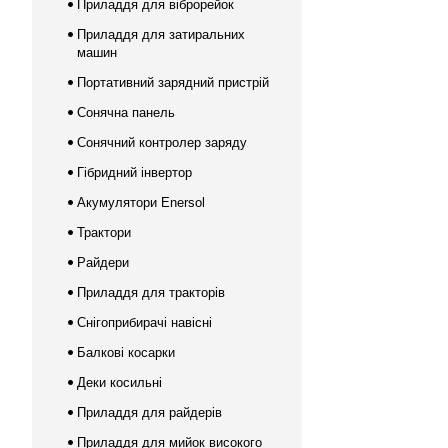
Приладдя для віброрейок
Приладдя для затиральних
машин
Портативний зарядний пристрій
Сонячна панель
Сонячний контролер заряду
Гібридний інвертор
Акумулятори Enersol
Трактори
Райдери
Приладдя для тракторів
Снігоприбирачі навісні
Балкові косарки
Деки косильні
Приладдя для райдерів
Приладдя для мийок високого