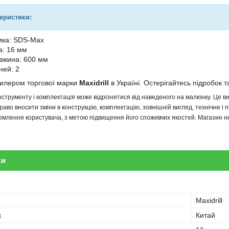
теристики:
ика: SDS-Max
а: 16 мм
вжина: 600 мм
аней: 2
дилером торгової марки
Maxidrill
в Україні. Остерігайтесь підробок та
інструменту і комплектація може відрізнятися від наведеного на малюнку. Це
аво вносити зміни в конструкцію, комплектацію, зовнішній вигляд, технічне і 
млення користувача, з метою підвищення його споживчих якостей. Магазин не 
ки
Maxidrill
к
Китай