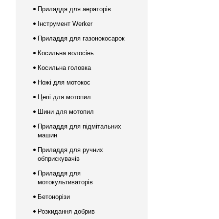
Приладдя для аераторів
Інструмент Werker
Приладдя для газонокосарок
Косильна волосінь
Косильна головка
Ножі для мотокос
Цепі для мотопил
Шини для мотопил
Приладдя для підмітальних
машин
Приладдя для ручних
обприскувачів
Приладдя для
мотокультиваторів
Бетонорізи
Розкидання добрив