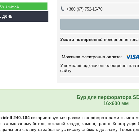
0%
+380 (67) 752-15-70
1 день
повернення това
У компанії підключені електронні пла
сайту.
Бур для перфоратора S
16×600 мм
xidrill 240-164
використовується разом із перфораторами із систем
в в армованому бетоні, цегляній кладці, камені, граніті. Конструкці
еціального сплаву та забезпечує високу стійкість до зламу. Геомет