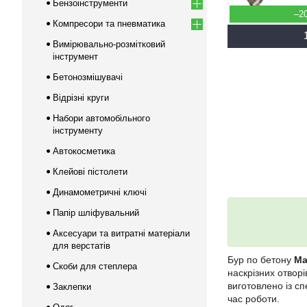
Бензоінструменти
–2
Компресори та пневматика
Вимірювально-розмітковий
інструмент
Бетонозмішувачі
Відрізні круги
Набори автомобільного
інструменту
Автокосметика
Клейові пістолети
Динамометричні ключі
Папір шліфувальний
Аксесуари та витратні матеріали
для верстатів
Бур по бетону
Ma
Скоби для степлера
наскрізних отворі
виготовлено із сп
Заклепки
час роботи.