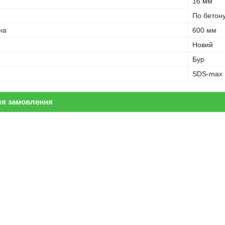
16 мм
По бетону
на
600 мм
Новий
Бур
SDS-max
ля замовлення