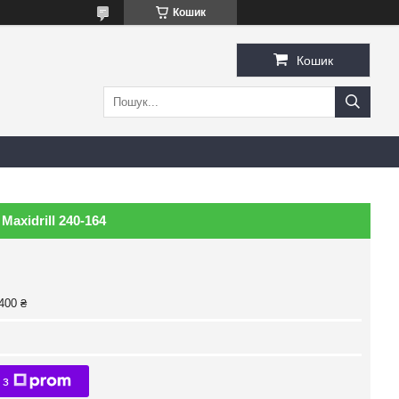
Кошик
Кошик
axidrill 240-164
400 ₴
 з