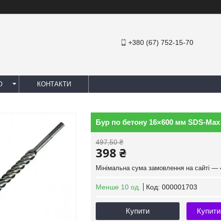
+380 (67) 752-15-70
Ю
КОНТАКТИ
Бур по бетону 16×600 мм SDS-Max M
497,50 ₴
398 ₴
Мінімальна сума замовлення на сайті — 
Менше 10 од.
Код:
000001703
Купити
Купити