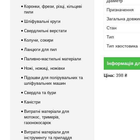
Діаметр
Коронки, фрези, різці, кільцеві
Призначення
пили
Загальна довжи
Шліфувальні круги
Стан
Свердлильні верстати
Тип
Колуни, сокири
Тип хвостовика
Ланцюги для пил
Паливно-мастильні матеріали
Інформація д
Ножі, ножиці, ножівки
Ціна:
398 ₴
Підошви для полірувальних та
шліфувальних машин
Свердла та бури
Каністри
Витратні матеріали для
мотокос, тримерів,
газонокосарок
Витратні матеріали для
інструменту та приладдя