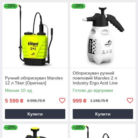
–20%
–20%
Обприскувач ручний
Ручний обприскувач Marolex
помповий Marolex 2 л
12 л Titan [Оригінал]
Industry Ergo Acid Line
[Оригінал]
Менше 10 од.
Готово до відправки
5 599
999
₴
₴
6 998,75 ₴
1 248,75 ₴
Купити
Купити
–20%
–20%