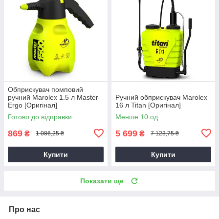
Обприскувач помповий
ручний Marolex 1.5 л Master
Ручний обприскувач Marolex
Ergo [Оригінал]
16 л Titan [Оригінал]
Готово до відправки
Менше 10 од.
869
5 699
₴
₴
1 086,25 ₴
7 123,75 ₴
Купити
Купити
Показати ще
Про нас