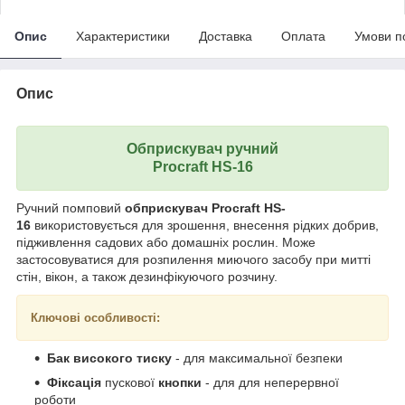
Опис
Характеристики
Доставка
Оплата
Умови п
Опис
Обприскувач ручний
Procraft HS-16
Ручний помповий
обприскувач Procraft HS-
16
використовується для зрошення, внесення рідких добрив,
підживлення садових або домашніх рослин. Може
застосовуватися для розпилення миючого засобу при митті
стін, вікон, а також дезинфікуючого розчину.
Ключові особливості:
Бак високого тиску
- для максимальної безпеки
Фіксація
пускової
кнопки
- для для неперервної
роботи