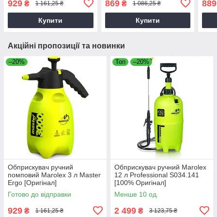
929
869
889
₴
₴
1 161,25 ₴
1 086,25 ₴
Купити
Купити
Акційні пропозиції та новинки
–20%
Топ
–20%
Обприскувач ручний
Обприскувач ручний Marolex
помповий Marolex 3 л Master
12 л Professional S034.141
Ergo [Оригінал]
[100% Оригінал]
Готово до відправки
Менше 10 од.
929
2 499
₴
₴
1 161,25 ₴
3 123,75 ₴