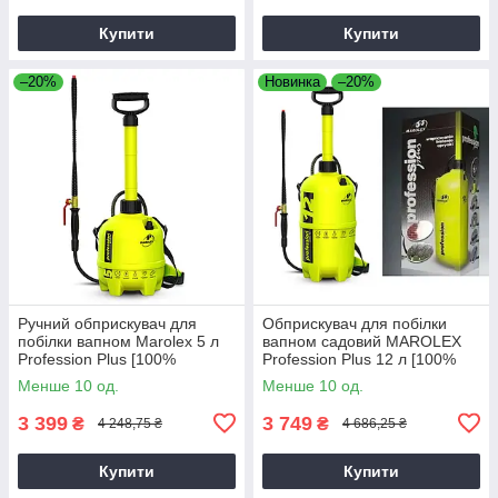
Купити
Купити
–20%
Новинка
–20%
Ручний обприскувач для
Обприскувач для побілки
побілки вапном Marolex 5 л
вапном садовий MAROLEX
Profession Plus [100%
Profession Plus 12 л [100%
Оригінал]
Оригінал]
Менше 10 од.
Менше 10 од.
3 399
3 749
₴
₴
4 248,75 ₴
4 686,25 ₴
Купити
Купити