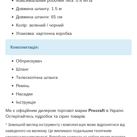
Максимальний робочий тиск: 0.4 МПа
Довжина шлангу: 1.5 м
Довжина штанги: 65 см
Колір: зелений / чорний
Упаковка: картонна коробка
Комплектація:
Обприскувач
Шланг
Телескопічна штанга
Ремінь
Насадки
Інструкція
Ми є офіційним дилером торгової марки
Procraft
в Україні.
Остерігайтесь підробок та сірих товарів.
* Зовнішній вигляд інструменту і комплектація може відрізнятися від
наведеного на малюнку. Це викликано подальшим технічним
удосконаленням моделі. Виробник залишає за собою право вносити