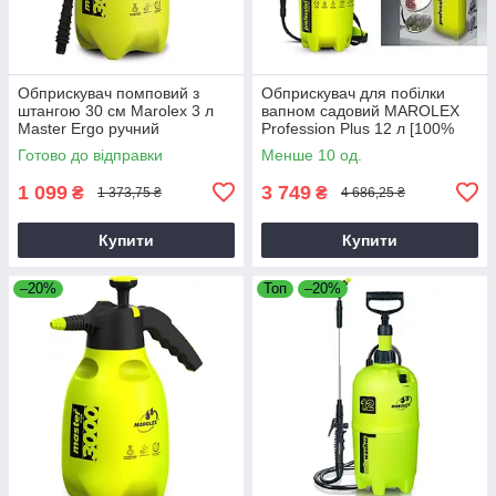
Обприскувач помповий з
Обприскувач для побілки
штангою 30 см Marolex 3 л
вапном садовий MAROLEX
Master Ergo ручний
Profession Plus 12 л [100%
[Оригінал]
Оригінал]
Готово до відправки
Менше 10 од.
1 099
3 749
₴
₴
1 373,75 ₴
4 686,25 ₴
Купити
Купити
–20%
Топ
–20%