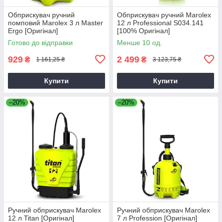
Обприскувач ручний
Обприскувач ручний Marolex
помповий Marolex 3 л Master
12 л Professional S034.141
Ergo [Оригінал]
[100% Оригінал]
Готово до відправки
Менше 10 од.
929
2 499
₴
₴
1 161,25 ₴
3 123,75 ₴
Купити
Купити
–20%
–20%
Ручний обприскувач Marolex
Ручний обприскувач Marolex
12 л Titan [Оригінал]
7 л Profession [Оригінал]