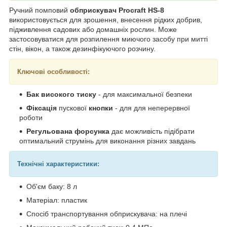
Ручний помповий
обприскувач Procraft HS-8
використовується для зрошення, внесення рідких добрив,
підживлення садових або домашніх рослин. Може
застосовуватися для розпилення миючого засобу при митті
стін, вікон, а також дезинфікуючого розчину.
Ключові особливості:
Бак високого тиску
- для максимальної безпеки
Фіксація
пускової
кнопки
- для для неперервної
роботи
Регульована форсунка
дає можливість підібрати
оптимальний струмінь для виконання різних завдань
Технічні характеристики:
Об'єм баку: 8 л
Матеріал: пластик
Спосіб транспортування обприскувача: на плечі