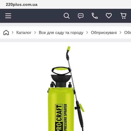
220plus.com.ua
Каталог
Все для саду та городу
Обприскувачі
Обп