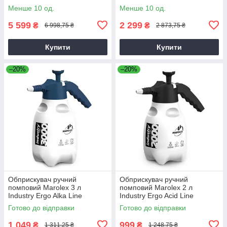
Менше 10 од.
Менше 10 од.
5 599
2 299
₴
₴
6 998,75 ₴
2 873,75 ₴
Купити
Купити
–20%
–20%
Обприскувач ручний
Обприскувач ручний
помповий Marolex 3 л
помповий Marolex 2 л
Industry Ergo Alka Line
Industry Ergo Acid Line
[Оригінал]
[Оригінал]
Готово до відправки
Готово до відправки
1 049
999
₴
₴
1 311,25 ₴
1 248,75 ₴