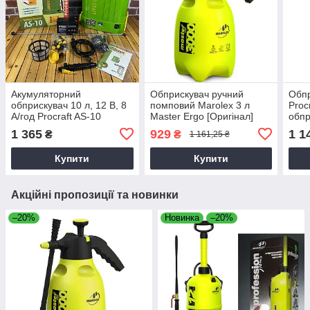
Акумуляторний
Обприскувач ручний
Обпр
обприскувач 10 л, 12 В, 8
помповий Marolex 3 л
Proc
А/год Procraft AS-10
Master Ergo [Оригінал]
обпр
1 365
929
1 1
₴
₴
1 161,25 ₴
Купити
Купити
Акційні пропозиції та новинки
–20%
Новинка
–20%