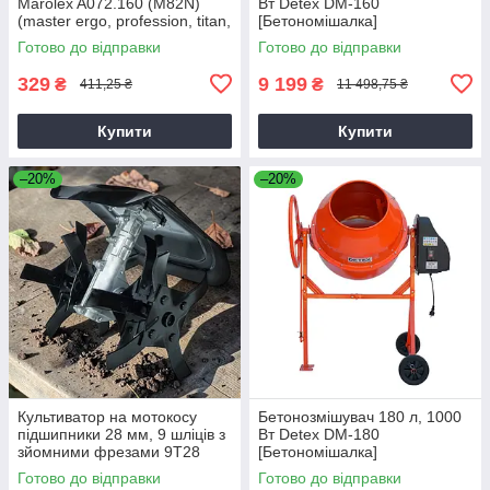
Marolex A072.160 (M82N)
Вт Detex DM-160
(master ergo, profession, titan,
[Бетономішалка]
x-line)
Готово до відправки
Готово до відправки
329
9 199
₴
₴
411,25 ₴
11 498,75 ₴
Купити
Купити
–20%
–20%
Культиватор на мотокосу
Бетонозмішувач 180 л, 1000
підшипники 28 мм, 9 шліців з
Вт Detex DM-180
зйомними фрезами 9T28
[Бетономішалка]
Готово до відправки
Готово до відправки