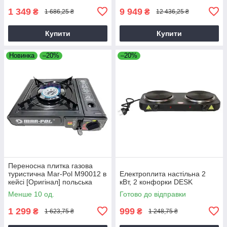
1 349
9 949
₴
₴
1 686,25 ₴
12 436,25 ₴
Купити
Купити
Новинка
–20%
–20%
Переносна плитка газова
туристична Mar-Pol M90012 в
Електроплита настільна 2
кейсі [Оригінал] польська
кВт, 2 конфорки DESK
Менше 10 од.
Готово до відправки
1 299
999
₴
₴
1 623,75 ₴
1 248,75 ₴