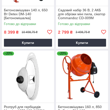
Бетонозмішувач 140 л, 650
Садовий набір 36 В, 2 АКБ
Вт Detex DM-140
для обрізки міні пила, сікатор
[Бетономішалка]
Commandoz CD-009M
Готово до відправки
Готово до відправки
8 399
2 799
₴
₴
10 498,75 ₴
3 498,75 ₴
Купити
Купити
–20%
–20%
Розтруб для гербіцидів
Бетонозмішувач 160 л, 850