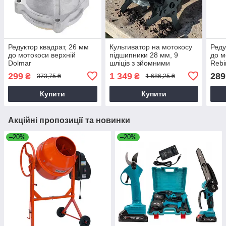
Редуктор квадрат, 26 мм
Культиватор на мотокосу
Реду
до мотокоси верхній
підшипники 28 мм, 9
до м
Dolmar
шліців з зйомними
Rebi
фрезами 9T28
299
1 349
289
₴
₴
373,75 ₴
1 686,25 ₴
Купити
Купити
Акційні пропозиції та новинки
–20%
–20%