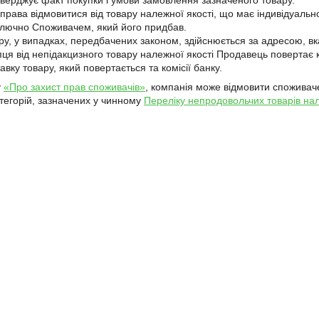
тверджує факт покупки і умови замовлення зазначеного товару.

права відмовитися від товару належної якості, що має індивідуально
лючно Споживачем, який його придбав. 

у, у випадках, передбачених законом, здійснюється за адресою, вка
ця від непідакцизного товару належної якості Продавець повертає ко
вку товару, який повертається та комісії банку.
у
«Про захист прав споживачів»
, компанія може відмовити споживаче
атегорій, зазначених у чинному
Переліку непродовольчих товарів нал