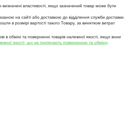
-визначені властивості, якщо зазначений товар може бути 
заною на сайті або доставкою до відділення служби доставки.

шти в розмірі вартості такого Товару, за винятком витрат 
ві в обміні та поверненні товарів належної якості, якщо вони
ежної якості, що не підлягають поверненню та обміну
.