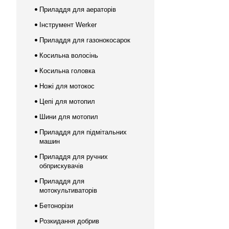
Приладдя для аераторів
Інструмент Werker
Приладдя для газонокосарок
Косильна волосінь
Косильна головка
Ножі для мотокос
Цепі для мотопил
Шини для мотопил
Приладдя для підмітальних
машин
Приладдя для ручних
обприскувачів
Приладдя для
мотокультиваторів
Бетонорізи
Розкидання добрив