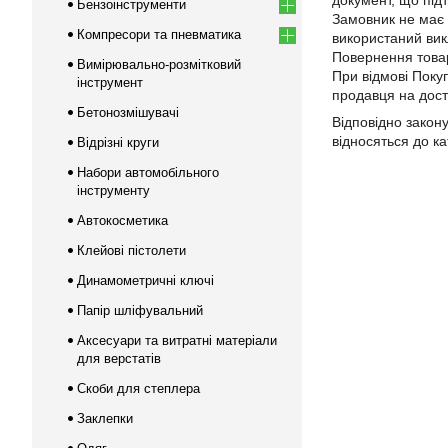
документ, що під
Бензоінструменти
Замовник не має 
Компресори та пневматика
використаний вик
Повернення товар
Вимірювально-розмітковий
При відмові Покуп
інструмент
продавця на доста
Бетонозмішувачі
Відповідно закон
відносяться до к
Відрізні круги
Набори автомобільного
інструменту
Автокосметика
Клейові пістолети
Динамометричні ключі
Папір шліфувальний
Аксесуари та витратні матеріали
для верстатів
Скоби для степлера
Заклепки