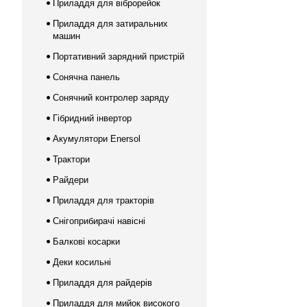
Приладдя для віброрейок
Приладдя для затиральних
машин
Портативний зарядний пристрій
Сонячна панель
Сонячний контролер заряду
Гібридний інвертор
Акумулятори Enersol
Трактори
Райдери
Приладдя для тракторів
Снігоприбирачі навісні
Балкові косарки
Деки косильні
Приладдя для райдерів
Приладдя для мийок високого