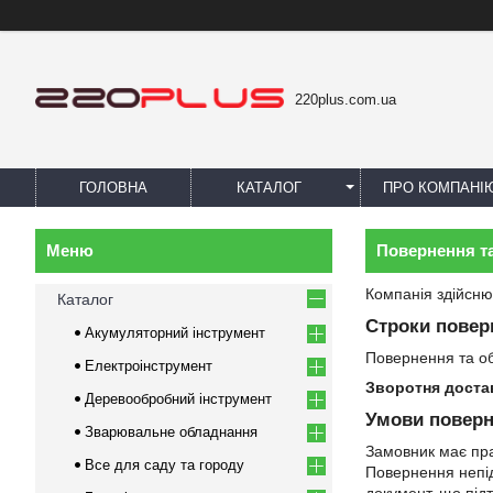
220plus.com.ua
ГОЛОВНА
КАТАЛОГ
ПРО КОМПАНІ
Повернення т
Компанія здійсню
Каталог
Строки повер
Акумуляторний інструмент
Повернення та о
Електроінструмент
Зворотня доста
Деревообробний інструмент
Умови поверн
Зварювальне обладнання
Замовник має пра
Все для саду та городу
Повернення непід