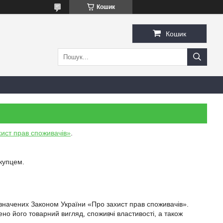
Кошик
Кошик
ист прав споживачів»
.
купцем.
изначених Законом України «Про захист прав споживачів».

о його товарний вигляд, споживчі властивості, а також 