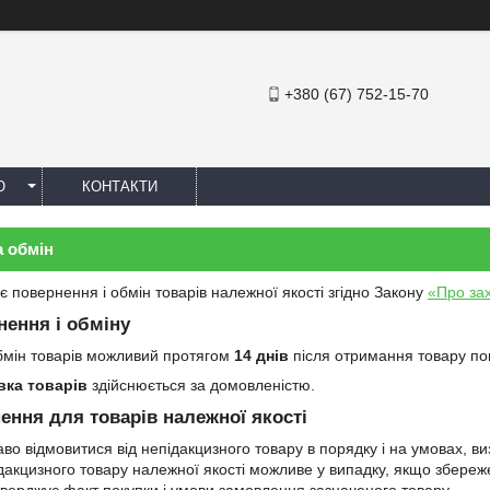
+380 (67) 752-15-70
Ю
КОНТАКТИ
а обмін
є повернення і обмін товарів належної якості згідно Закону
«Про зах
нення і обміну
бмін товарів можливий протягом
14 днів
після отримання товару по
вка товарів
здійснюється за домовленістю.
ення для товарів належної якості
во відмовитися від непідакцизного товару в порядку і на умовах, в
акцизного товару належної якості можливе у випадку, якщо збережен