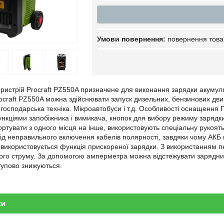
повернення това
ристрій Procraft PZ550A призначене для виконання зарядки акумуля
craft PZ550A можна здійснювати запуск дизельних, бензинових двигун
господарська техніка. Мікроавтобуси і т.д. Особливості оснащен
кціями запобіжника і вимикача, кнопок для вибору режиму зарядки
ртувати з одного місця на інше, використовують спеціальну рукоять 
від неправильного включення кабелів полярності, завдяки чому АКБ
використовується функція прискореної зарядки. З використанням п
ого струму. За допомогою амперметра можна відстежувати зарядний
тупово знижуються.
ки