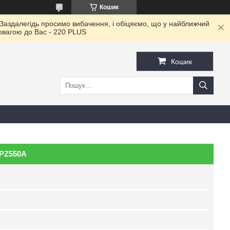
Кошик
 Заздалегідь просимо вибачення, і обіцяємо, що у найближчий
повагою до Ваc - 220 PLUS
Кошик
 PZ550A