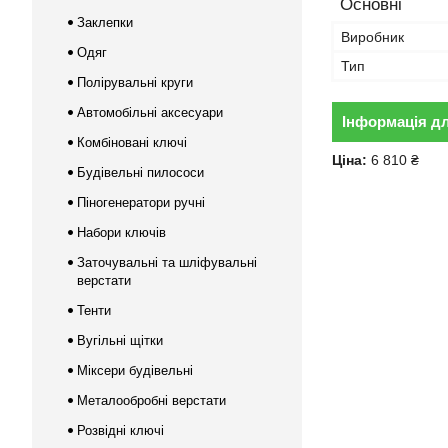
Основні
Заклепки
Виробник
Одяг
Тип
Полірувальні круги
Автомобільні аксесуари
Інформація д
Комбіновані ключі
Ціна:
6 810 ₴
Будівельні пилососи
Піногенератори ручні
Набори ключів
Заточувальні та шліфувальні
верстати
Тенти
Вугільні щітки
Міксери будівельні
Металообробні верстати
Розвідні ключі