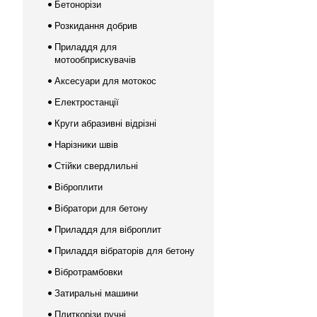
Бетонорізи
Розкидання добрив
Приладдя для
мотообприскувачів
Аксесуари для мотокос
Електростанції
Круги абразивні відрізні
Нарізники швів
Стійки свердлильні
Віброплити
Вібратори для бетону
Приладдя для віброплит
Приладдя вібраторів для бетону
Вібротрамбовки
Затиральні машини
Плиткорізи ручні