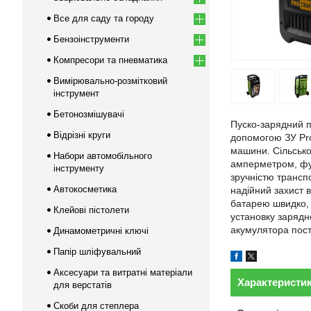
Все для саду та городу
Бензоінструменти
Компресори та пневматика
Вимірювально-розмітковий
інструмент
Бетонозмішувачі
Пуско-зарядний п
Відрізні круги
допомогою ЗУ Pro
машини. Сільсько
Набори автомобільного
амперметром, фун
інструменту
зручністю транспо
Автокосметика
надійний захист 
батарею швидко, 
Клейові пістолети
установку зарядн
акумулятора пос
Динамометричні ключі
Папір шліфувальний
Аксесуари та витратні матеріали
Характеристи
для верстатів
Скоби для степлера