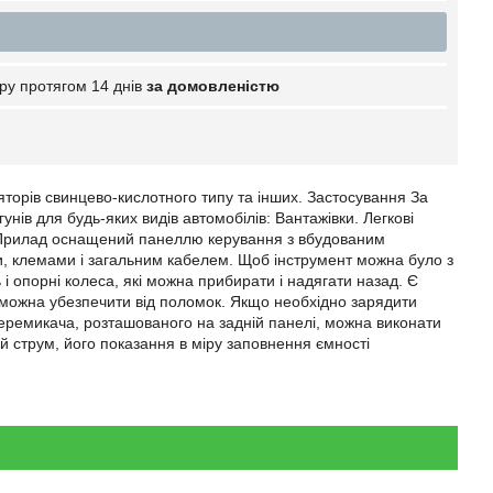
ру протягом 14 днів
за домовленістю
торів свинцево-кислотного типу та інших. Застосування За
ів для будь-яких видів автомобілів: Вантажівки. Легкові
ня Прилад оснащений панеллю керування з вбудованим
, клемами і загальним кабелем. Щоб інструмент можна було з
і опорні колеса, які можна прибирати і надягати назад. Є
 можна убезпечити від поломок. Якщо необхідно зарядити
еремикача, розташованого на задній панелі, можна виконати
 струм, його показання в міру заповнення ємності