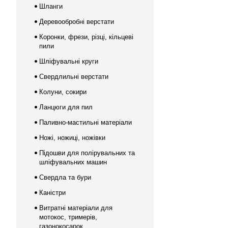
Шланги
Деревообробні верстати
Коронки, фрези, різці, кільцеві
пили
Шліфувальні круги
Свердлильні верстати
Колуни, сокири
Ланцюги для пил
Паливно-мастильні матеріали
Ножі, ножиці, ножівки
Підошви для полірувальних та
шліфувальних машин
Свердла та бури
Каністри
Витратні матеріали для
мотокос, тримерів,
газонокосарок