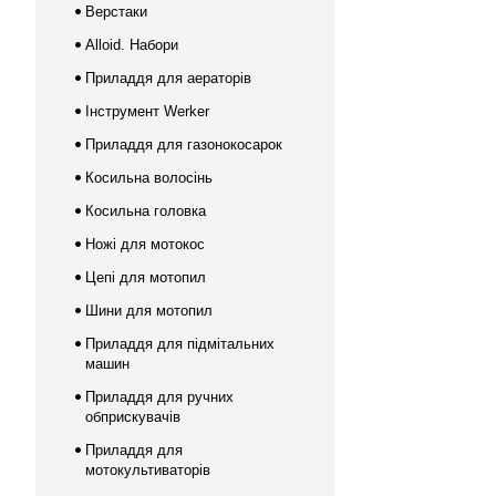
Верстаки
Alloid. Набори
Приладдя для аераторів
Інструмент Werker
Приладдя для газонокосарок
Косильна волосінь
Косильна головка
Ножі для мотокос
Цепі для мотопил
Шини для мотопил
Приладдя для підмітальних
машин
Приладдя для ручних
обприскувачів
Приладдя для
мотокультиваторів